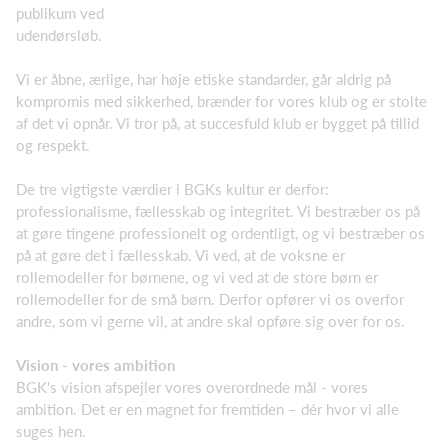
publikum ved
udendørsløb.
Vi er åbne, ærlige, har høje etiske standarder, går aldrig på
kompromis med sikkerhed, brænder for vores klub og er stolte
af det vi opnår. Vi tror på, at succesfuld klub er bygget på tillid
og respekt.
De tre vigtigste værdier i BGKs kultur er derfor:
professionalisme, fællesskab og integritet. Vi bestræber os på
at gøre tingene professionelt og ordentligt, og vi bestræber os
på at gøre det i fællesskab. Vi ved, at de voksne er
rollemodeller for børnene, og vi ved at de store børn er
rollemodeller for de små børn. Derfor opfører vi os overfor
andre, som vi gerne vil, at andre skal opføre sig over for os.
Vision - vores ambition
BGK's vision afspejler vores overordnede mål - vores
ambition. Det er en magnet for fremtiden – dér hvor vi alle
suges hen.