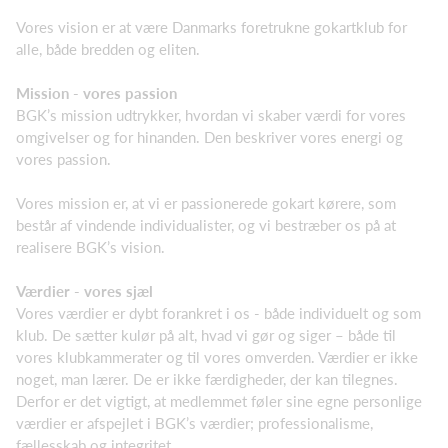
Vores vision er at være Danmarks foretrukne gokartklub for
alle, både bredden og eliten.
Mission - vores passion
BGK’s mission udtrykker, hvordan vi skaber værdi for vores
omgivelser og for hinanden. Den beskriver vores energi og
vores passion.
Vores mission er, at vi er passionerede gokart kørere, som
består af vindende individualister, og vi bestræber os på at
realisere BGK’s vision.
Værdier - vores sjæl
Vores værdier er dybt forankret i os - både individuelt og som
klub. De sætter kulør på alt, hvad vi gør og siger – både til
vores klubkammerater og til vores omverden. Værdier er ikke
noget, man lærer. De er ikke færdigheder, der kan tilegnes.
Derfor er det vigtigt, at medlemmet føler sine egne personlige
værdier er afspejlet i BGK’s værdier; professionalisme,
fællesskab og integritet.